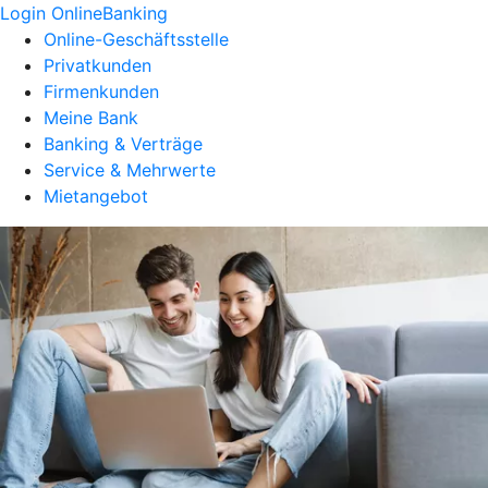
Login OnlineBanking
Online-Geschäftsstelle
Privatkunden
Firmenkunden
Meine Bank
Banking & Verträge
Service & Mehrwerte
Mietangebot