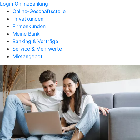
Login OnlineBanking
Online-Geschäftsstelle
Privatkunden
Firmenkunden
Meine Bank
Banking & Verträge
Service & Mehrwerte
Mietangebot