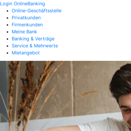
Login OnlineBanking
Online-Geschäftsstelle
Privatkunden
Firmenkunden
Meine Bank
Banking & Verträge
Service & Mehrwerte
Mietangebot