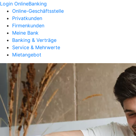
Login OnlineBanking
Online-Geschäftsstelle
Privatkunden
Firmenkunden
Meine Bank
Banking & Verträge
Service & Mehrwerte
Mietangebot