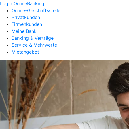
Login OnlineBanking
Online-Geschäftsstelle
Privatkunden
Firmenkunden
Meine Bank
Banking & Verträge
Service & Mehrwerte
Mietangebot