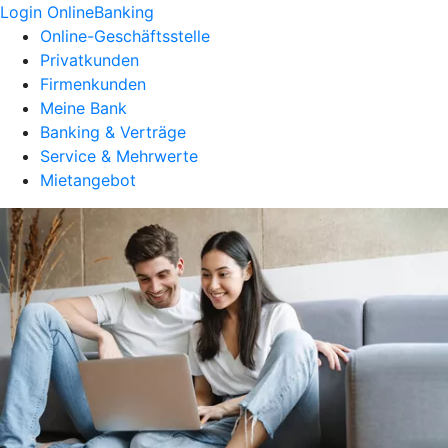
Login OnlineBanking
Online-Geschäftsstelle
Privatkunden
Firmenkunden
Meine Bank
Banking & Verträge
Service & Mehrwerte
Mietangebot