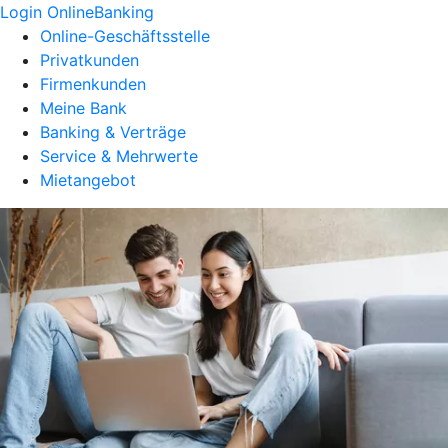
Login OnlineBanking
Online-Geschäftsstelle
Privatkunden
Firmenkunden
Meine Bank
Banking & Verträge
Service & Mehrwerte
Mietangebot