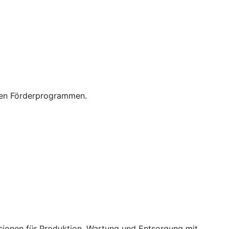
enen Förderprogrammen.
ssionen für Produktion, Wartung und Entsorgung mit