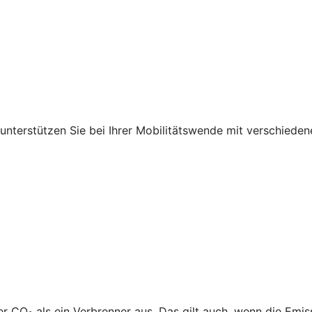
r unterstützen Sie bei Ihrer Mobilitätswende mit verschied
ger CO
als ein Verbrenner aus. Das gilt auch, wenn die Emi