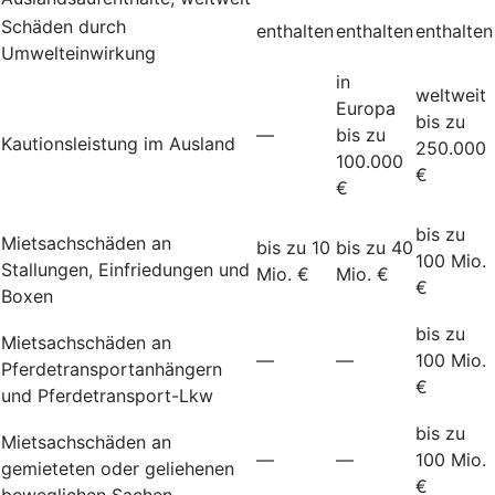
Schäden durch
enthalten
enthalten
enthalten
Umwelteinwirkung
in
weltweit
Europa
bis zu
—
bis zu
Kautionsleistung im Ausland
250.000
100.000
€
€
bis zu
Mietsachschäden an
bis zu 10
bis zu 40
100 Mio.
Stallungen, Einfriedungen und
Mio. €
Mio. €
€
Boxen
bis zu
Mietsachschäden an
—
—
100 Mio.
Pferdetransportanhängern
€
und Pferdetransport-Lkw
bis zu
Mietsachschäden an
—
—
100 Mio.
gemieteten oder geliehenen
€
beweglichen Sachen