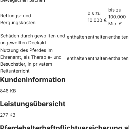
bis zu
bis zu
Rettungs- und
—
100.000
10.000 €
Bergungskosten
Mio. €
Schäden durch gewollten und
enthalten
enthalten
enthalten
ungewollten Deckakt
Nutzung des Pferdes im
Ehrenamt, als Therapie- und
enthalten
enthalten
enthalten
Besuchstier, in privatem
Reitunterricht
Kundeninformation
848 KB
Leistungsübersicht
277 KB
Pferdehalterhaftpflichtversicherung 